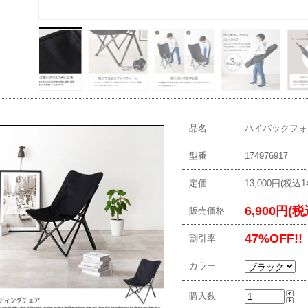
品名
ハイバックフォ
型番
174976917
定価
13,000円(税込14
6,900円(税
販売価格
47%OFF!!
割引率
カラー
購入数