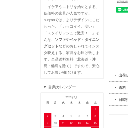
イケアやニトリを始めとする、
低価格の家具が人気ですが、
nuqmoでは、よりデザインにこだ
わった、「カッコイイ、安い」
「スタイリッシュで激安！！」そ
んな、
ソファ
や
ベッド
・
ダイニン
グセット
などのおしゃれでインス
タ映えする、家具をお届け致しま
す。全品送料無料（北海道・沖
縄・離島を除く）ですので、安心
してお買い物頂けます。
・ 出荷
▼ 営業カレンダー
・ 送料
2026年8月
・ 日時
日
月
火
水
木
金
土
1
2
3
4
5
6
7
8
9
10
11
12
13
14
15