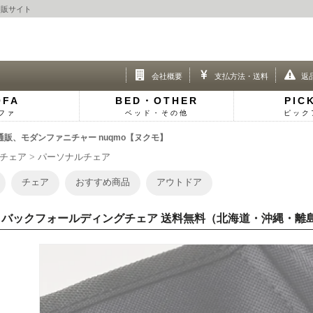
通販サイト
会社概要
支払方法・送料
返
OFA
BED・OTHER
PIC
ファ
ベッド・その他
ピック
販、モダンファニチャー nuqmo【ヌクモ】
チェア
パーソナルチェア
チェア
おすすめ商品
アウトドア
イバックフォールディングチェア 送料無料（北海道・沖縄・離