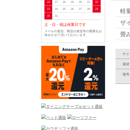
16
17
18
19
20
21
22
23
24
25
26
27
28
29
軽
30
31
ザ
土・日・祝は休業日です
メールの返信、商品の発送等の業務をお
畳
休みさせて頂いておりいます。
サイ
素材
備考