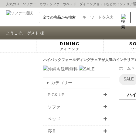
人気の
ローソファー
・
カウチソファー
や
ベッド
・
ダイニングセット
などのインテリア
ようこそ、 ゲスト 様
DINING
S
ダイニング
ソ
ハイバックフォールディングチェアが人気のインテリア通
ホーム
SALE
▼ カテゴリー
PICK UP
ハ
ソファ
ベッド
寝具