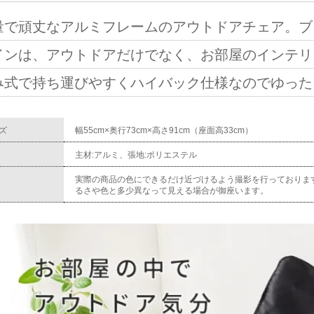
量で頑丈なアルミフレームのアウトドアチェア。ブ
インは、アウトドアだけでなく、お部屋のインテリ
み式で持ち運びやすくハイバック仕様なのでゆった
ズ
幅55cm×奥行73cm×高さ91cm（座面高33cm）
主材:アルミ、張地:ポリエステル
実際の商品の色にできるだけ近づけるよう撮影を行っておりま
るさや色と多少異なって見える場合が御座います。