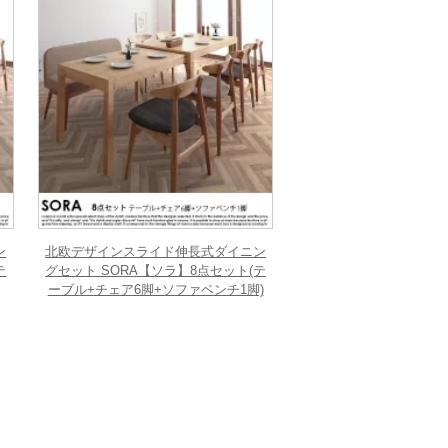
ン
北欧デザインスライド伸長式ダイニン
テ
グセット SORA【ソラ】8点セット(テ
ーブル+チェア6脚+ソファベンチ1脚)