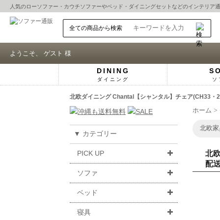
人気の
ローソファー
・
カウチソファー
や
ベッド
・
ダイニングセット
などのインテリア
ようこそ、 ゲスト 様
DINING
S
ダイニング
ソ
北欧ダイニング Chantal【シャンタル】チェア(CH
ホーム
北欧家
▼ カテゴリー
PICK UP
北欧
配送
ソファ
ベッド
寝具