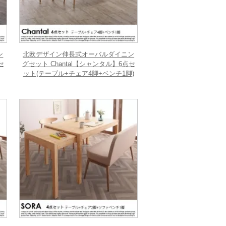
ン
北欧デザイン伸長式オーバルダイニン
セ
グセット Chantal【シャンタル】6点セ
ット(テーブル+チェア4脚+ベンチ1脚)