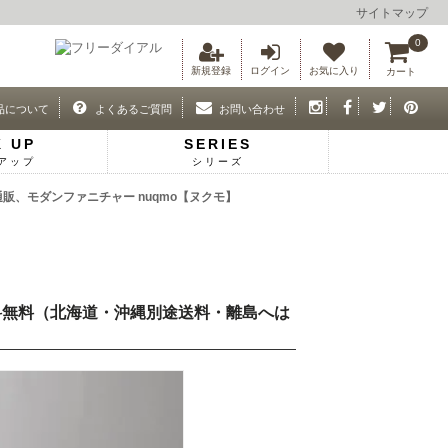
サイトマップ
0
新規登録
ログイン
お気に入り
カート
品について
よくあるご質問
お問い合わせ
K UP
SERIES
アップ
シリーズ
通販、モダンファニチャー nuqmo【ヌクモ】
) 送料無料（北海道・沖縄別途送料・離島へは