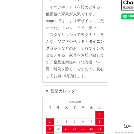
イケアやニトリを始めとする、
低価格の家具が人気ですが、
nuqmoでは、よりデザインにこだ
わった、「カッコイイ、安い」
「スタイリッシュで激安！！」そ
んな、
ソファ
や
ベッド
・
ダイニン
グセット
などのおしゃれでインス
タ映えする、家具をお届け致しま
す。全品送料無料（北海道・沖
縄・離島を除く）ですので、安心
してお買い物頂けます。
▼ 営業カレンダー
2026年8月
日
月
火
水
木
金
土
1
2
3
4
5
6
7
8
・ 送料
9
10
11
12
13
14
15