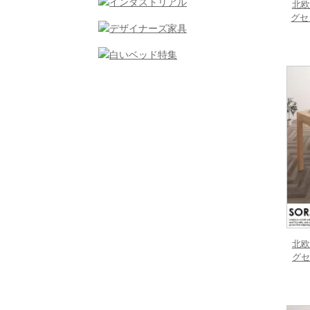
北欧
グセ
北欧
グセ