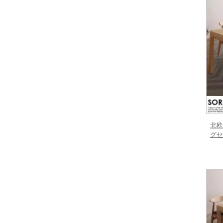
北欧
グセ