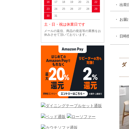
16
17
18
19
20
21
22
・ 出荷
23
24
25
26
27
28
29
30
31
・ お届
土・日・祝は休業日です
メールの返信、商品の発送等の業務をお
休みさせて頂いておりいます。
・ 日時
ダ