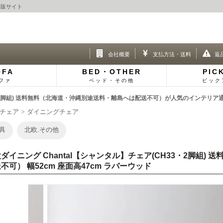
通販サイト
会社概要
支払方法・送料
返
OFA
BED・OTHER
PIC
ファ
ベッド・その他
ピック
33・2脚組) 送料無料（北海道・沖縄別途送料・離島へは配送不可）が人気のインテリア
チェア
ダイニングチェア
具
北欧.その他
ダイニング Chantal【シャンタル】チェア(CH33・2脚組
不可） 幅52cm 座面高47cm ラバーウッド