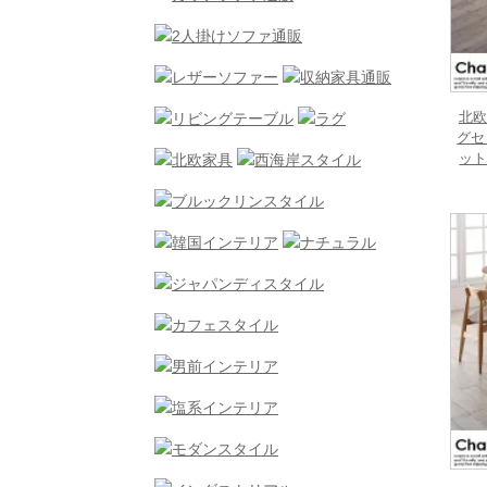
北欧
グセ
ット