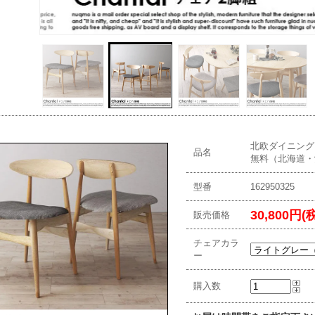
北欧ダイニング C
品名
無料（北海道・
型番
162950325
30,800円(
販売価格
チェアカラ
ー
購入数