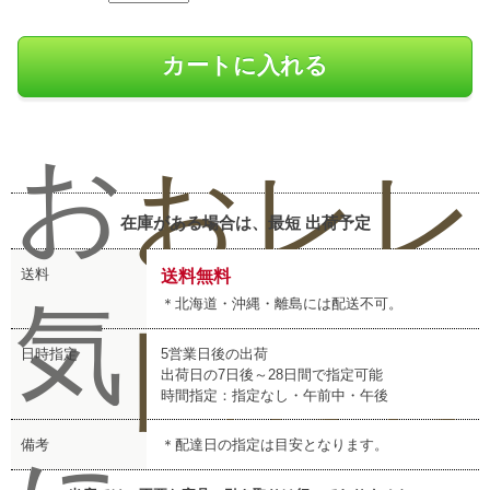
お
お
レ
レ
在庫がある場合は、最短
出荷予定
送料
送料無料
気
＊北海道・沖縄・離島には配送不可。
問
ビ
ビ
日時指定
5営業日後の出荷
出荷日の7日後～28日間で指定可能
時間指定：指定なし・午前中・午後
備考
＊配達日の指定は目安となります。