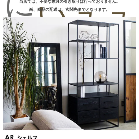
に
い
ュ
ュ
当店では、不要な家具の引き取りは行っておりません。
尚、商品の配送は、玄関先までとなります。
入
合
ー
ー
り
わ
を
を