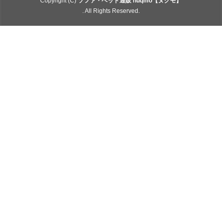
Copyright (C)
ソファ・ベッド通販 nuqmo【ヌクモ】
. All Rights Reserved.