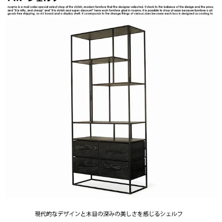
せ
投
見
稿
る
0