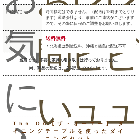
日時指定
時間指定はできません。（配送は18時までとなり
ます）運送会社より、事前にご連絡がございます
ので、その際に日程のご調整をお願い致します。
気
問
ビ
送料
送料無料
＊北海道は別途送料、沖縄と離島は配送不可
当店では、不要な家具の引き取りは行っておりません。
尚、商品の配送は、玄関先までとなります。
に
い
ュ
The OA【ザ・オーエー】 ダ
イニングテーブルを使ったダイ
ニングセット