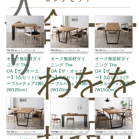
入
合
ー
り
オーク無垢材ダイ
オーク無垢材ダイ
オーク無垢材ダイ
わ
を
ニング The
ニング The
ニング The
OA【ザ・オーエ
OA【ザ・オーエ
OA【ザ・オーエ
ー】3点セット(テ
ー】5点セット(テ
ー】3点セット(テ
ーブル+チェア2脚)
ーブル+チェア4脚)
ーブル+チェア2脚)
(W120cm）
(W120cm）
(W150cm）
せ
投