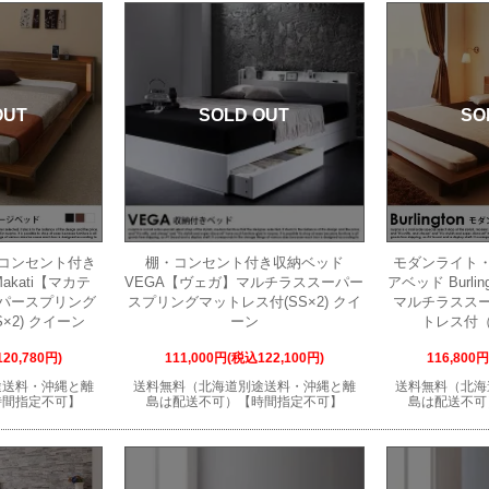
OUT
SOLD OUT
SO
コンセント付き
棚・コンセント付き収納ベッド
モダンライト
kati【マカテ
VEGA【ヴェガ】マルチラススーパー
アベッド Burl
パースプリング
スプリングマットレス付(SS×2) クイ
マルチラスス
×2) クイーン
ーン
トレス付（
20,780円)
111,000円(税込122,100円)
116,800
途送料・沖縄と離
送料無料（北海道別途送料・沖縄と離
送料無料（北海
時間指定不可】
島は配送不可）【時間指定不可】
島は配送不可