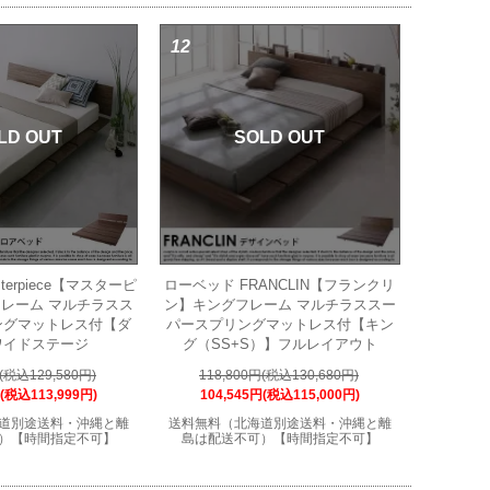
12
LD OUT
SOLD OUT
terpiece【マスターピ
ローベッド FRANCLIN【フランクリ
レーム マルチラスス
ン】キングフレーム マルチラススー
ングマットレス付【ダ
パースプリングマットレス付【キン
ワイドステージ
グ（SS+S）】フルレイアウト
円(税込129,580円)
118,800円(税込130,680円)
円(税込113,999円)
104,545円(税込115,000円)
道別途送料・沖縄と離
送料無料（北海道別途送料・沖縄と離
）【時間指定不可】
島は配送不可）【時間指定不可】