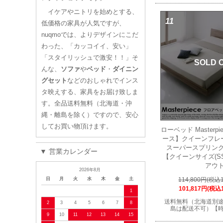
イケアやニトリを始めとする、
11
低価格の家具が人気ですが、
nuqmoでは、よりデザインにこだ
わった、「カッコイイ、安い」
「スタイリッシュで激安！！」そ
SOLD 
んな、
ソファ
や
ベッド
・
ダイニン
グセット
などのおしゃれでインス
タ映えする、家具をお届け致しま
す。全品送料無料（北海道・沖
縄・離島を除く）ですので、安心
してお買い物頂けます。
ローベッド Masterp
ース】クイーンフレ
スーパースプリン
▼ 営業カレンダー
【クイーンサイズ(S
アウ
2026年8月
日
月
火
水
木
金
土
114,800円(税込1
101,817円(税込1
1
送料無料（北海道別
2
3
4
5
6
7
8
島は配送不可）【
9
10
11
12
13
14
15