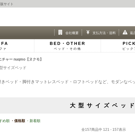
通販サイト
会社概要
支払方法・送料
返
OFA
BED・OTHER
PIC
ファ
ベッド・その他
ピック
ャー nuqmo【ヌクモ】
型サイズベッド
付きベッド・脚付きマットレスベッド・ロフトベッドなど、モダンなベ
大型サイズベッ
すめ順
・価格順
・新着順
全
157
商品中
121 - 157
表示