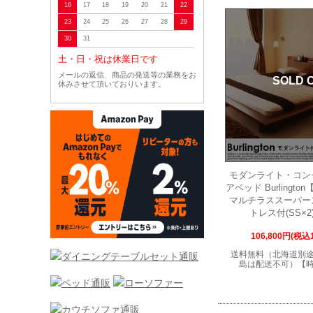
16
17
18
19
20
21
22
23
24
25
26
27
28
29
30
31
土・日・祝は休業日です
メールの返信、商品の発送等の業務をお
SOLD 
休みさせて頂いておりいます。
モダンライト・コン
アベッド Burlingt
マルチラススーパー
トレス付(SS×2
106,800円(税込1
送料無料（北海道別
島は配送不可）【