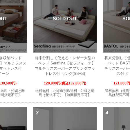
OUT
SOLD OUT
SO
き収納ベッド
将来分割して使える・レザー大型ロ
将来分割して
イン】マルチラスス
ーベッド Serafiina【セラフィーナ】
ーベッド BAS
マットレス付
マルチラススーパースプリングマッ
チラススーパ
クイーン
トレス付 キング(SS+S)
ス付 ク
30,680円)
120,800円(税込132,880円)
121,800
途送料・沖縄と離
送料無料（北海道別途送料・沖縄と離
送料無料（北海
時間指定不可】
島は配送不可）【時間指定不可】
島は配送不可
3
4