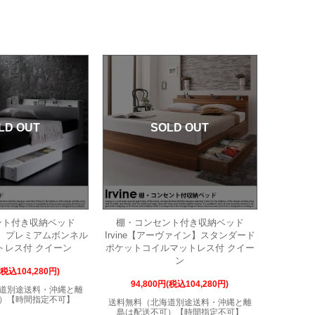
LD OUT
SOLD OUT
ント付き収納ベッド
棚・コンセント付き収納ベッド
ガ】プレミアムボンネル
Irvine【アーヴァイン】スタンダード
トレス付 クイーン
ポケットコイルマットレス付 クイー
ン
(税込104,280円)
94,800円(税込104,280円)
道別途送料・沖縄と離
）【時間指定不可】
送料無料（北海道別途送料・沖縄と離
島は配送不可）【時間指定不可】