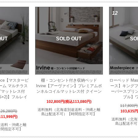
12
OUT
SOLD OUT
SO
iece【マスターピ
棚・コンセント付き収納ベッド
ローベッド Mas
ーム マルチラス
Irvine【アーヴァイン】プレミアムボ
ース】キングフ
グマットレス付
ンネルコイルマットレス付 クイーン
ーパースプリ
S×2)】フルレイ
ブル】
102,800円(税込113,080円)
ト
117,800
送料無料（北海道別途送料・沖縄と離
26,280円)
103,635
島は配送不可）【時間指定不可】
11,999円)
送料無料（北海
島は配送不可
途送料・沖縄と離
時間指定不可】