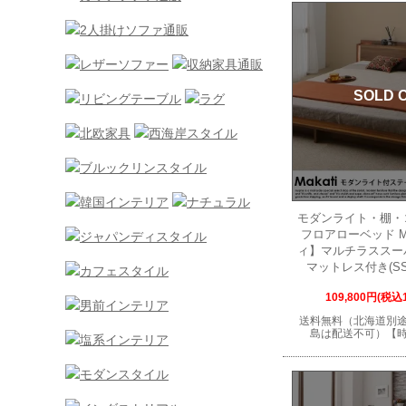
SOLD 
モダンライト・棚・
フロアローベッド Ma
ィ】マルチラススー
マットレス付き(SS
109,800円(税込1
送料無料（北海道別
島は配送不可）【