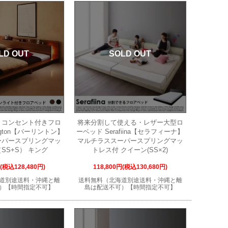
LD OUT
SOLD OUT
・コンセント付きフロ
将来分割して使える・レザー大型ロ
ington【バーリントン】
ーベッド Serafiina【セラフィーナ】
ーパースプリングマッ
マルチラススーパースプリングマッ
SS+S） キング
トレス付 クイーン(SS×2)
円(税込128,480円)
118,800円(税込130,680円)
道別途送料・沖縄と離
送料無料（北海道別途送料・沖縄と離
）【時間指定不可】
島は配送不可）【時間指定不可】