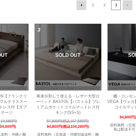
1
2
3
3
OUT
SOLD OUT
SO
LIN【フランクリ
将来分割して使える・レザー大型ロ
棚・コンセ
 マルチラススー
ーベッド BASTOL【バストル】プレ
VEGA【ヴェ
トレス付【ダブ
ミアムポケットコイルマットレス付
コイルマッ
ステージ
キング(SS+S)
94,800円
19,680円)
97,800円(税込107,580円)
送料無料（北海
04,000円)
94,800円(税込104,280円)
島は配送不可
途送料・沖縄と離
送料無料（北海道・沖縄別途送料・離