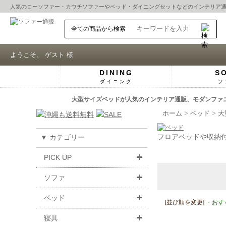
人気の
ローソファー
・
カウチソファー
や
ベッド
・
ダイニングセット
などのインテリア
ようこそ、 ゲスト 様
DINING
S
ダイニング
ソ
大型サイズベッドが人気のインテリア通販、モダンファニチ
ホーム
ベッド
大
フロアベッドや収納
▼ カテゴリー
PICK UP
ソファ
ベッド
[並び順を変更]
・おす
寝具