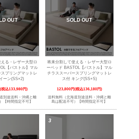
LD OUT
SOLD OUT
使える・レザー大型ロ
将来分割して使える・レザー大型ロ
TOL【バストル】マル
ーベッド BASTOL【バストル】マル
ースプリングマットレ
チラススーパースプリングマットレ
イーン(SS×2)
ス付 キング(SS+S)
円(税込133,980円)
123,800円(税込136,180円)
道別途送料・沖縄と離
送料無料（北海道別途送料・沖縄と離
）【時間指定不可】
島は配送不可）【時間指定不可】
3