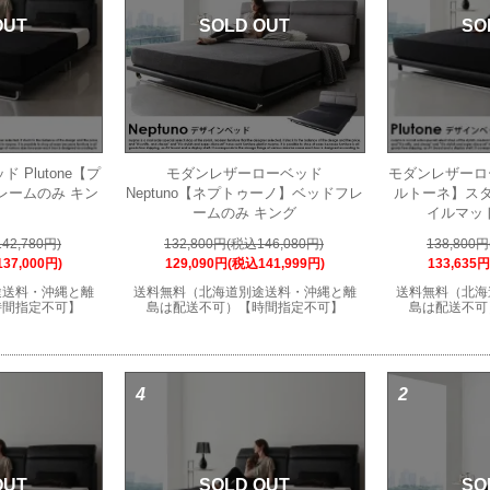
OUT
SOLD OUT
SO
Plutone【プ
モダンレザーローベッド
モダンレザーロー
レームのみ キン
Neptuno【ネプトゥーノ】ベッドフレ
ルトーネ】ス
ームのみ キング
イルマッ
42,780円)
132,800円(税込146,080円)
138,800
37,000円)
129,090円(税込141,999円)
133,635
途送料・沖縄と離
送料無料（北海道別途送料・沖縄と離
送料無料（北海
時間指定不可】
島は配送不可）【時間指定不可】
島は配送不可
4
2
OUT
SOLD OUT
SO