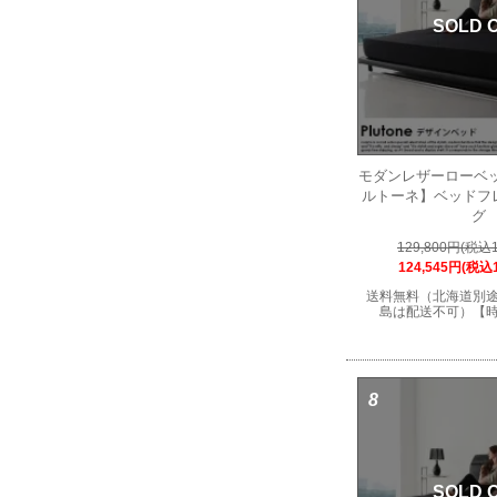
SOLD 
モダンレザーローベッド 
ルトーネ】ベッドフ
グ
129,800円(税込1
124,545円(税込1
送料無料（北海道別
島は配送不可）【
8
SOLD 