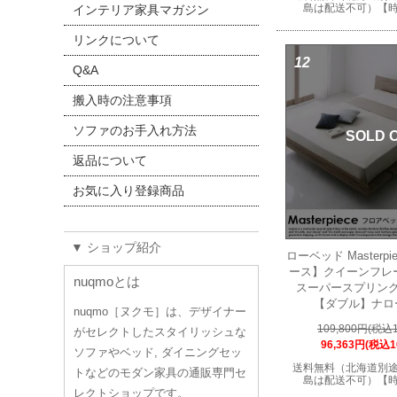
島は配送不可）【
インテリア家具マガジン
リンクについて
12
Q&A
搬入時の注意事項
ソファのお手入れ方法
SOLD 
返品について
お気に入り登録商品
▼ ショップ紹介
ローベッド Masterp
ース】クイーンフレ
nuqmoとは
スーパースプリン
【ダブル】ナロ
nuqmo［ヌクモ］は、デザイナー
109,800円(税込1
がセレクトしたスタイリッシュな
96,363円(税込1
ソファやベッド, ダイニングセッ
送料無料（北海道別
トなどのモダン家具の通販専門セ
島は配送不可）【
レクトショップです。