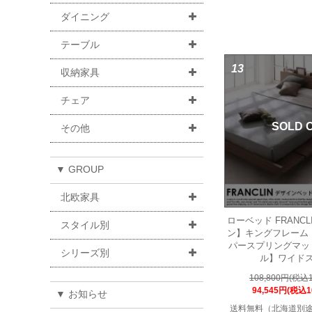
ダイニング
テーブル
13
収納家具
チェア
SOLD 
その他
▼ GROUP
北欧家具
ローベッド FRANC
スタイル別
ン】キングフレーム
パースプリングマッ
シリーズ別
ル】ワイド
108,800円(税込1
94,545円(税込1
▼ お知らせ
送料無料（北海道別