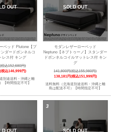
LD OUT
SOLD OUT
ベッド Plutone【プ
モダンレザーローベッド
タンダードボンネルコ
Neptuno【ネプトゥーノ】スタンダー
トレス付 キング
ドボンネルコイルマットレス付 キン
グ
円(税込152,680円)
円(税込146,999円)
141,800円(税込155,980円)
138,181円(税込151,999円)
道別途送料・沖縄と離
）【時間指定不可】
送料無料（北海道別途送料・沖縄と離
島は配送不可）【時間指定不可】
3
LD OUT
SOLD OUT