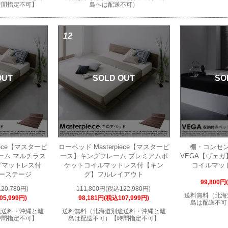
時間指定不可】
島へは配送不可）
12
OUT
SOLD OUT
SO
iece【マスターピ
ローベッド Masterpiece【マスターピ
棚・コンセ
ーム マルチラス
ース】キングフレーム プレミアムポ
VEGA【ヴェ
グマットレス付
ケットコイルマットレス付【キン
コイルマッ
ーステージ
グ】フルレイアウト
99,800円
20,780円)
111,800円(税込122,980円)
送料無料（北海
05,999円)
98,181円(税込107,999円)
島は配送不可
途送料・沖縄と離
送料無料（北海道別途送料・沖縄と離
時間指定不可】
島は配送不可）【時間指定不可】