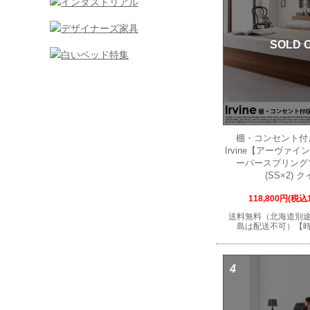
SOLD 
棚・コンセント付
Irvine【アーヴァ
ーパースプリング
(SS×2) 
118,800円(税込1
送料無料（北海道別
島は配送不可）【
4