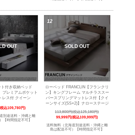
12
LD OUT
SOLD OUT
ント付き収納ベッド
ローベッド FRANCLIN【フランクリ
ガ】プレミアムポケット
ン】キングフレーム マルチラススー
トレス付 クイーン
パースプリングマットレス付【クイ
ーンサイズ(SS×2)】ナローステージ
(税込109,780円)
113,800円(税込125,180円)
道別途送料・沖縄と離
99,999円(税込109,999円)
）【時間指定不可】
送料無料（北海道別途送料・沖縄と離
島は配送不可）【時間指定不可】