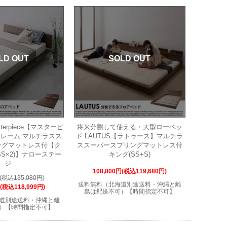
LD OUT
SOLD OUT
terpiece【マスターピ
将来分割して使える・大型ローベッ
レーム マルチラスス
ド LAUTUS【ラトゥース】マルチラ
ングマットレス付【ク
ススーパースプリングマットレス付
S×2)】ナローステー
キング(SS+S)
ジ
108,800円(税込119,680円)
円(税込135,080円)
送料無料（北海道別途送料・沖縄と離
円(税込118,999円)
島は配送不可）【時間指定不可】
道別途送料・沖縄と離
）【時間指定不可】