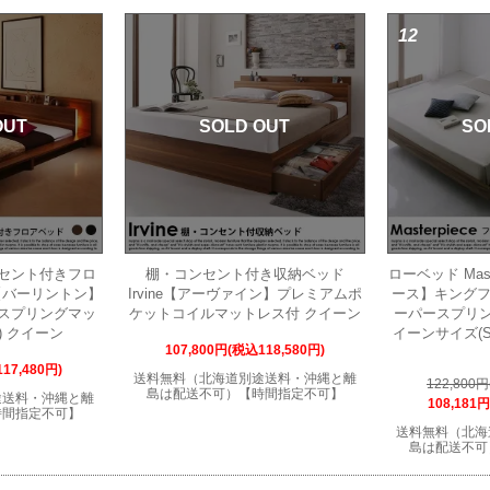
12
OUT
SOLD OUT
SO
セント付きフロ
棚・コンセント付き収納ベッド
ローベッド Mas
on【バーリントン】
Irvine【アーヴァイン】プレミアムポ
ース】キングフ
スプリングマッ
ケットコイルマットレス付 クイーン
ーパースプリ
) クイーン
イーンサイズ(S
107,800円(税込118,580円)
17,480円)
送料無料（北海道別途送料・沖縄と離
122,800
島は配送不可）【時間指定不可】
途送料・沖縄と離
108,181
時間指定不可】
送料無料（北海
島は配送不可