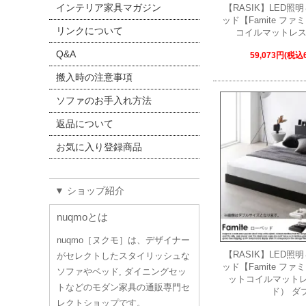
インテリア家具マガジン
【RASIK】LED
ッド【Famite フ
リンクについて
コイルマットレス
Q&A
59,073円(税込6
搬入時の注意事項
ソファのお手入れ方法
返品について
お気に入り登録商品
▼ ショップ紹介
nuqmoとは
nuqmo［ヌクモ］は、デザイナー
【RASIK】LED
がセレクトしたスタイリッシュな
ッド【Famite フ
ソファやベッド, ダイニングセッ
ットコイルマット
トなどのモダン家具の通販専門セ
ド） ダ
レクトショップです。