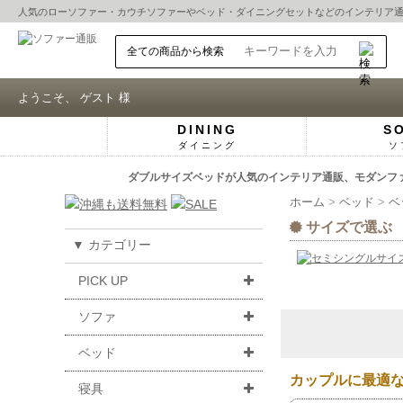
人気の
ローソファー
・
カウチソファー
や
ベッド
・
ダイニングセット
などのインテリア
ようこそ、 ゲスト 様
DINING
S
ダイニング
ソ
ダブルサイズベッドが人気のインテリア通販、モダンファニ
ホーム
ベッド
ベ
サイズで選ぶ
▼ カテゴリー
PICK UP
ソファ
ベッド
カップルに最適
寝具