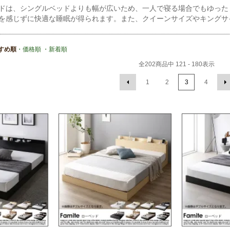
ドは、シングルベッドよりも幅が広いため、一人で寝る場合でもゆった
を感じずに快適な睡眠が得られます。また、クイーンサイズやキングサ
すめ順
・価格順
・新着順
全
202
商品中
121 - 180
表示
1
2
3
4