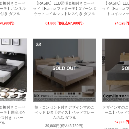
照明＆棚付きローベ
【RASIK】LED照明＆棚付きローベ
【RASIK】L
ァミーテ】ボンネル
ッド【Famite ファミーテ】3ゾーンポ
ッド【Famit
付き ダブル
ケットコイルマットレス付き ダブル
トコイルマッ
4,980円)
61,800円(税込67,980円)
74,528
28
SOLD OUT
SO
照明＆棚付きローベ
棚・コンセント付きデザインすのこ
デザインすのこベ
ァミーテ】国産ポケ
ベッド DIX【デイス】ベッドフレー
ーユ】ベッド
レス付き（ハー
ムのみ ダブル
57,800
ブル
39,800円(税込43,780円)