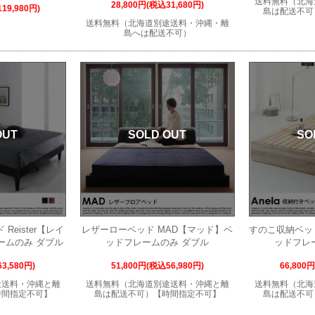
送料無料（北海
28,800円(税込31,680円)
19,980円)
島は配送不可
送料無料（北海道別途送料・沖縄・離
島へは配送不可）
OUT
SOLD OUT
SO
eister【レイ
レザーローベッド MAD【マッド】ベ
すのこ収納ベッド
ームのみ ダブル
ッドフレームのみ ダブル
ッドフレ
3,580円)
51,800円(税込56,980円)
66,800
途送料・沖縄と離
送料無料（北海道別途送料・沖縄と離
送料無料（北海
時間指定不可】
島は配送不可）【時間指定不可】
島は配送不可