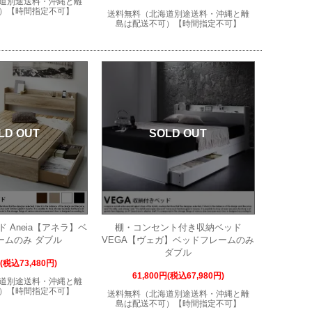
道別途送料・沖縄と離
）【時間指定不可】
送料無料（北海道別途送料・沖縄と離
島は配送不可）【時間指定不可】
LD OUT
SOLD OUT
 Aneia【アネラ】ベ
棚・コンセント付き収納ベッド
ームのみ ダブル
VEGA【ヴェガ】ベッドフレームのみ
ダブル
円(税込73,480円)
61,800円(税込67,980円)
道別途送料・沖縄と離
）【時間指定不可】
送料無料（北海道別途送料・沖縄と離
島は配送不可）【時間指定不可】