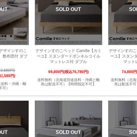
OUT
SOLD OUT
SO
デザインすのこ
デザインすのこベッド Camille【カミ
デザインすのこベ
ス】敷布団付 ダブ
ーユ】スタンダードボンネルコイル
ーユ】スタン
マットレス付 ダブル
マット
3,680円)
69,800円(税込76,780円)
74,800
1,580円)
送料無料（北海道別途送料・沖縄と離
送料無料（北海
途送料・沖縄・離
島は配送不可）【時間指定不可】
島は配送不可
不可）
OUT
SOLD OUT
SO