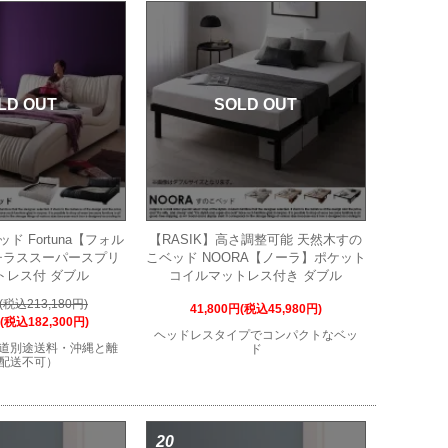
LD OUT
SOLD OUT
ド Fortuna【フォル
【RASIK】高さ調整可能 天然木すの
チラススーパースプリ
こベッド NOORA【ノーラ】ポケット
トレス付 ダブル
コイルマットレス付き ダブル
円(税込213,180円)
41,800円(税込45,980円)
円(税込182,300円)
ヘッドレスタイプでコンパクトなベッ
道別途送料・沖縄と離
ド
配送不可）
20