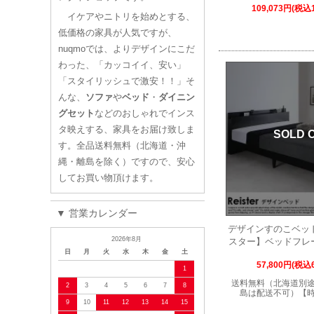
109,073円(税込1
イケアやニトリを始めとする、
低価格の家具が人気ですが、
nuqmoでは、よりデザインにこだ
わった、「カッコイイ、安い」
「スタイリッシュで激安！！」そ
んな、
ソファ
や
ベッド
・
ダイニン
グセット
などのおしゃれでインス
タ映えする、家具をお届け致しま
SOLD 
す。全品送料無料（北海道・沖
縄・離島を除く）ですので、安心
してお買い物頂けます。
▼ 営業カレンダー
デザインすのこベッド R
2026年8月
スター】ベッドフレ
日
月
火
水
木
金
土
57,800円(税込6
1
送料無料（北海道別
2
3
4
5
6
7
8
島は配送不可）【
9
10
11
12
13
14
15