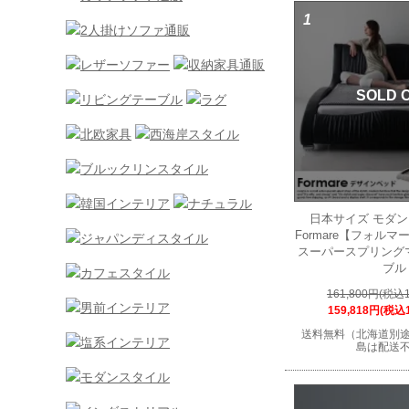
1
SOLD 
日本サイズ モダ
Formare【フォル
スーパースプリング
ブル
161,800円(税込1
159,818円(税込1
送料無料（北海道別
島は配送