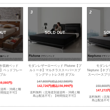
3
2
OUT
SOLD OUT
SO
き収納ベッド
モダンレザーローベッド Plutone【プ
モダンレ
イン】ベッドフレー
ルトーネ】マルチラススーパースプ
Neptuno【
ダブル
リングマットレス付 ダブル
スーパースプリ
147,800円(税込162,580円)
9,080円)
142,726円(税込156,999円)
150,800
途送料・沖縄と離
147,272
送料無料（北海道別途送料・沖縄と離
時間指定不可】
島は配送不可）【時間指定不可】
送料無料（北海
島は配送不可