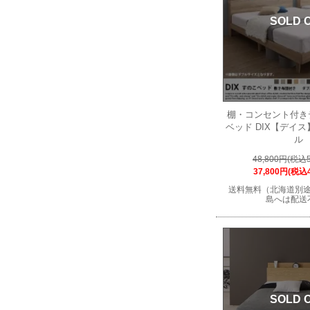
SOLD 
棚・コンセント付き
ベッド DIX【デイ
ル
48,800円(税込5
37,800円(税込4
送料無料（北海道別
島へは配送
SOLD 