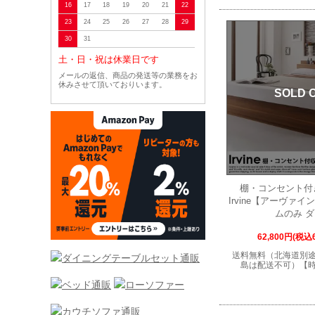
16
17
18
19
20
21
22
23
24
25
26
27
28
29
30
31
土・日・祝は休業日です
メールの返信、商品の発送等の業務をお
休みさせて頂いておりいます。
SOLD 
棚・コンセント付
Irvine【アーヴァ
ムのみ 
62,800円(税込6
送料無料（北海道別
島は配送不可）【