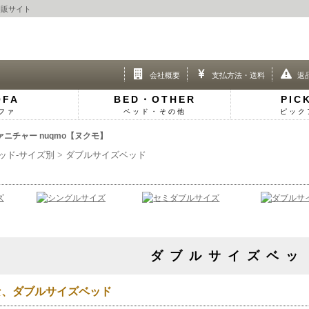
通販サイト
会社概要
支払方法・送料
返
OFA
BED・OTHER
PIC
ファ
ベッド・その他
ピック
チャー nuqmo【ヌクモ】
ッド-サイズ別
ダブルサイズベッド
ダブルサイズベッ
な、ダブルサイズベッド