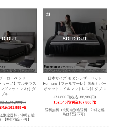
11
LD OUT
SOLD OUT
ザーローベッド
日本サイズ モダンレザーベッド
ネプトゥーノ】マルチラス
Formare【フォルマーレ】国産カバー
ングマットレス付 ダ
ポケットコイルマットレス付 ダブル
ブル
171,800円(税込188,980円)
円(税込165,880円)
152,545円(税込167,800円)
円(税込161,999円)
送料無料（北海道別途送料・沖縄と離
島は配送不可）
道別途送料・沖縄と離
）【時間指定不可】