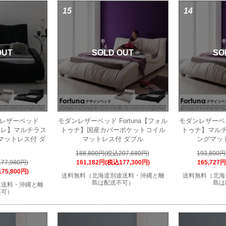
15
14
OUT
SOLD OUT
SO
ンレザーベッド
モダンレザーベッド Fortuna【フォル
モダンレザーベッ
マーレ】マルチラス
トゥナ】国産カバーポケットコイル
トゥナ】マル
マットレス付 ダ
マットレス付 ダブル
ングマッ
188,800円(税込207,680円)
193,800
77,980円)
161,182円(税込177,300円)
165,727
75,800円)
送料無料（北海道別途送料・沖縄と離
送料無料（北海
島は配送不可）
島は
途送料・沖縄と離
不可）