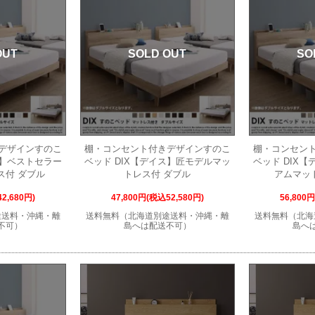
OUT
SOLD OUT
SO
デザインすのこ
棚・コンセント付きデザインすのこ
棚・コンセン
ス】ベストセラー
ベッド DIX【デイス】匠モデルマッ
ベッド DIX
ス付 ダブル
トレス付 ダブル
アムマッ
2,680円)
47,800円(税込52,580円)
56,800
途送料・沖縄・離
送料無料（北海道別途送料・沖縄・離
送料無料（北海
不可）
島へは配送不可）
島へ