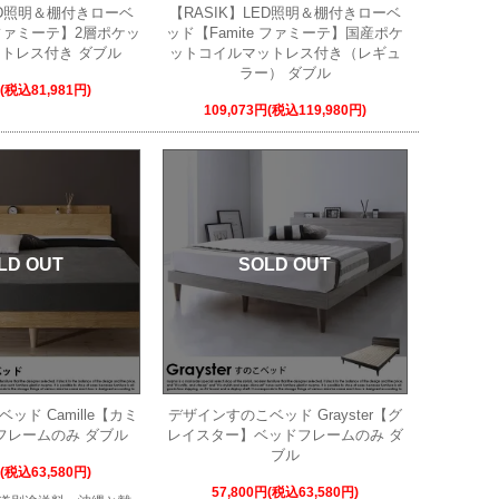
ED照明＆棚付きローベ
【RASIK】LED照明＆棚付きローベ
e ファミーテ】2層ポケッ
ッド【Famite ファミーテ】国産ポケ
トレス付き ダブル
ットコイルマットレス付き（レギュ
ラー） ダブル
円(税込81,981円)
109,073円(税込119,980円)
LD OUT
SOLD OUT
ッド Camille【カミ
デザインすのこベッド Grayster【グ
フレームのみ ダブル
レイスター】ベッドフレームのみ ダ
ブル
円(税込63,580円)
57,800円(税込63,580円)