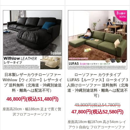
4
日本製レザーカウチローソファー
ローソファー カウチタイプ
Withlow【ウィズロー】レザータイ
LUFAS【ルーファス】ロータイプ 3
プ 送料無料（北海道・沖縄別途送
人掛けローソファー 送料無料（北海
料・離島へは配送不可）
道・沖縄別途送料・離島へは配送不
可）
46,800円(税込51,480円)
49,800円(税込54,780円)
座面高20cm・幅186cm 足まで寛ぐ贅
47,800円(税込52,580円)
沢フロアコーナーソファ
座面高18cm 幅187cm 高さ54cm レイ
アウト自由な フロアコーナーソファ