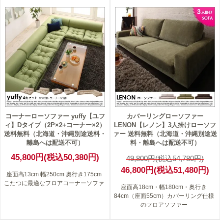
6
コーナーローソファー yuffy【ユフ
カバーリングローソファー
ィ】Dタイプ（2P×2+コーナー×2）
LENON【レノン】3人掛けローソフ
送料無料（北海道・沖縄別途送料・
ァー 送料無料（北海道・沖縄別途送
離島へは配送不可）
料・離島へは配送不可）
45,800円(税込50,380円)
49,800円(税込54,780円)
46,800円(税込51,480円)
座面高13cm 幅250cm 奥行き175cm
こたつに最適なフロアコーナーソファ
座面高18cm・幅180cm・奥行き
84cm（座面55cm）カバーリング仕様
のフロアソファー