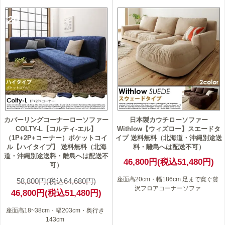
20
カバーリングコーナーローソファー
日本製カウチローソファー
COLTY-L【コルティ-エル】
Withlow【ウィズロー】スエードタ
（1P+2P+コーナー）ポケットコイ
イプ 送料無料（北海道・沖縄別途送
ル【ハイタイプ】 送料無料（北海
料・離島へは配送不可）
道・沖縄別途送料・離島へは配送不
46,800円(税込51,480円)
可）
座面高20cm・幅186cm 足まで寛ぐ贅
58,800円(税込64,680円)
沢フロアコーナーソファ
46,800円(税込51,480円)
座面高18~38cm・幅203cm・奥行き
143cm