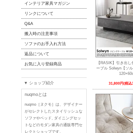
インテリア家具マガジン
リンクについて
Q&A
搬入時の注意事項
ソファのお手入れ方法
返品について
【RASIK】引き出
お気に入り登録商品
ーブル Solwyn【
120×60
▼ ショップ紹介
31,800円(税込3
nuqmoとは
nuqmo［ヌクモ］は、デザイナー
がセレクトしたスタイリッシュな
ソファやベッド, ダイニングセッ
トなどのモダン家具の通販専門セ
レクトショップです。