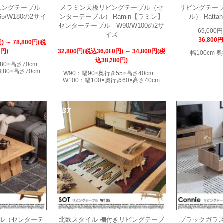
ニングテーブル
メラミン天板リビングテーブル（セ
リビングテー
5/W180の2サイ
ンターテーブル） Ramin【ラミン】
ル） Ratt
センターテーブル W90/W100の2サ
69,000
イズ
36,800
) ～ 78,800円(税
0円)
32,800円(税込36,080円) ～ 34,800円(税
幅100cm 奥
込38,280円)
き80×高さ70cm
き80×高さ70cm
W90：幅90×奥行き55×高さ40cm
W100：幅100×奥行き60×高さ40cm
37
ル（センターテ
北欧スタイル 棚付きリビングテーブ
ブラックガラ