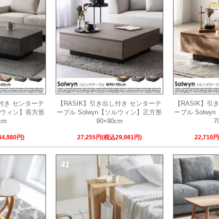
し付き センターテ
【RASIK】引き出し付き センターテ
【RASIK】引
ソルウィン】長方形
ーブル Solwyn【ソルウィン】正方形
ーブル Solw
cm
90×90cm
7
4,980円)
27,255円(税込29,981円)
22,710
41