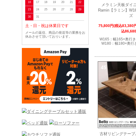
16
17
18
19
20
21
22
メラミン天板ダイ
Ramin【ラミン】W16
23
24
25
26
27
28
29
ズ
30
31
土・日・祝は休業日です
75,800円(税込83,380円
込86,68
メールの返信、商品の発送等の業務をお
休みさせて頂いておりいます。
W165：幅165×奥行
W180：幅180×奥行
45
古材リビングテーブ