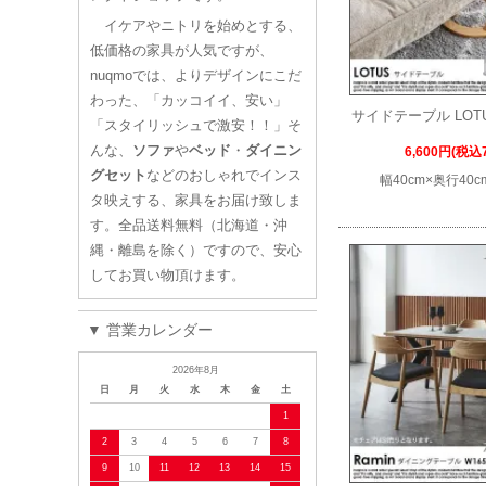
イケアやニトリを始めとする、
低価格の家具が人気ですが、
nuqmoでは、よりデザインにこだ
わった、「カッコイイ、安い」
サイドテーブル LO
「スタイリッシュで激安！！」そ
んな、
ソファ
や
ベッド
・
ダイニン
6,600円(税込7
グセット
などのおしゃれでインス
幅40cm×奥行40c
タ映えする、家具をお届け致しま
す。全品送料無料（北海道・沖
縄・離島を除く）ですので、安心
してお買い物頂けます。
▼ 営業カレンダー
2026年8月
日
月
火
水
木
金
土
1
2
3
4
5
6
7
8
9
10
11
12
13
14
15