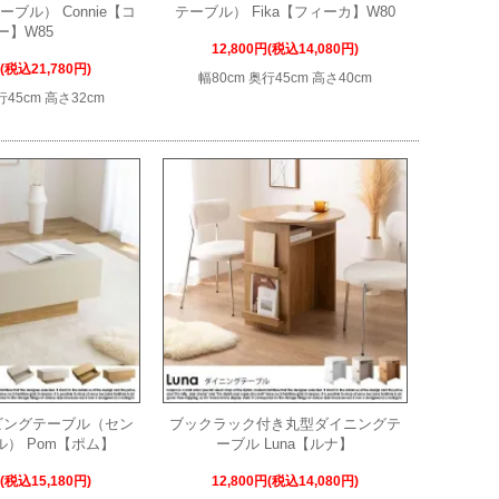
ブル） Connie【コ
テーブル） Fika【フィーカ】W80
ー】W85
12,800円(税込14,080円)
円(税込21,780円)
幅80cm 奥行45cm 高さ40cm
行45cm 高さ32cm
ビングテーブル（セン
ブックラック付き丸型ダイニングテ
） Pom【ポム】
ーブル Luna【ルナ】
円(税込15,180円)
12,800円(税込14,080円)