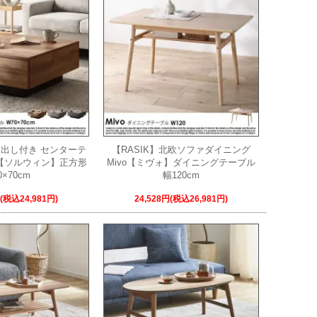
き出し付き センターテ
【RASIK】北欧ソファダイニング
yn【ソルウィン】正方形
Mivo【ミヴォ】ダイニングテーブル
0×70cm
幅120cm
円(税込24,981円)
24,528円(税込26,981円)