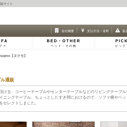
通販サイト
会社概要
支払方法・送料
返
OFA
BED・OTHER
PIC
ファ
ベッド・その他
ピック
uqmo【ヌクモ】
ブル通販
頂ける、コーヒーテーブルやセンターテーブルなどのリビングテーブル
イニングテーブル、ちょっとしたすき間におけるので、ソファ横やベッ
をセレクトしました。