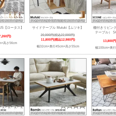
TUS【ロータス】
サイドテーブル Mutuki【ムツキ】
棚付きリビン
テーブル） S
20,000円(税込22,000円)
,260円)
11,800円(税込12,980円)
13,800
m×高さ56cm
幅32cm×奥行45cm×高さ55cm
幅100cm×奥行
47