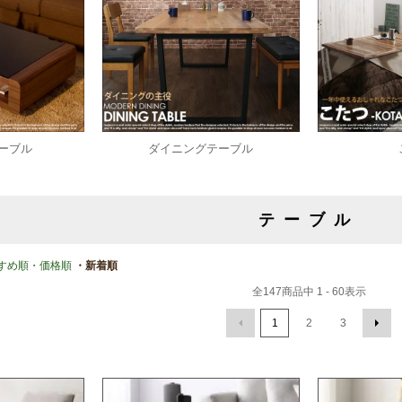
ーブル
ダイニングテーブル
テーブル
すめ順
・価格順
・新着順
全
147
商品中
1 - 60
表示
1
2
3