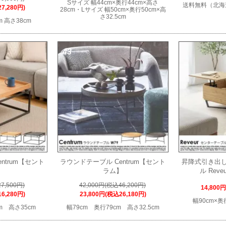
Sサイズ 幅44cm×奥行44cm×高さ
送料無料（北海
7,280円)
28cm・Lサイズ 幅50cm×奥行50cm×高
さ32.5cm
m 高さ38cm
43
ntrum【セント
ラウンドテーブル Centrum【セント
昇降式引き出
】
ラム】
ル Rev
7,500円)
42,000円(税込46,200円)
14,800
6,280円)
23,800円(税込26,180円)
幅90cm×奥
m 高さ35cm
幅79cm 奥行79cm 高さ32.5cm