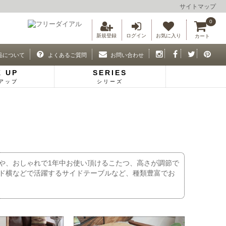
サイトマップ
0
新規登録
ログイン
お気に入り
カート
品について
よくあるご質問
お問い合わせ
K UP
SERIES
アップ
シリーズ
や、おしゃれで1年中お使い頂けるこたつ、高さが調節で
ド横などで活躍するサイドテーブルなど、種類豊富でお