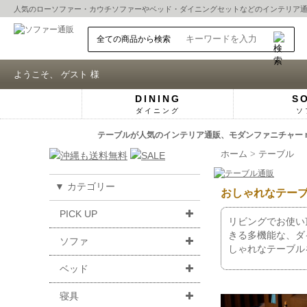
人気の
ローソファー
・
カウチソファー
や
ベッド
・
ダイニングセット
などのインテリア
ようこそ、 ゲスト 様
DINING
S
ダイニング
ソ
テーブルが人気のインテリア通販、モダンファニチャー n
ホーム
テーブル
▼ カテゴリー
おしゃれなテー
PICK UP
リビングでお使い
きる多機能な、ダ
ソファ
しゃれなテーブル
ベッド
寝具