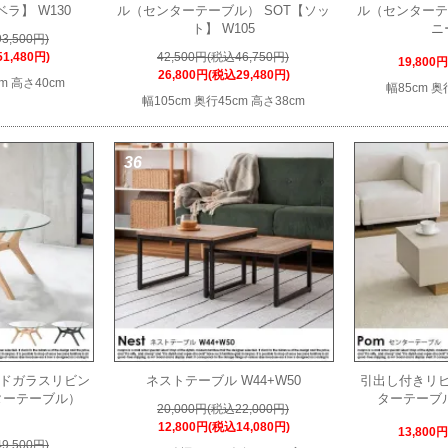
ベラ】 W130
ル（センターテーブル） SOT【ソッ
ル（センターテー
ト】 W105
ニ
3,500円)
1,480円)
42,500円(税込46,750円)
19,800
26,800円(税込29,480円)
cm 高さ40cm
幅85cm 奥
幅105cm 奥行45cm 高さ38cm
36
ンドガラスリビン
ネストテーブル W44+W50
引出し付きリ
ターテーブル）
ターテーブル
20,000円(税込22,000円)
12,800円(税込14,080円)
13,800
9,500円)