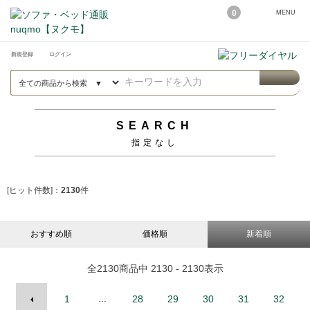
0
MENU
新規登録
ログイン
SEARCH
指定なし
[ヒット件数]：
2130
件
おすすめ順
価格順
新着順
全
2130
商品中
2130 - 2130
表示
...
1
28
29
30
31
32