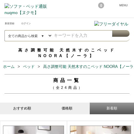
0
MENU
新規登録
ログイン
高さ調整可能 天然木すのこベッド
NOORA【ノーラ】
ホーム
ベッド
高さ調整可能 天然木すのこベッド NOORA【ノーラ
商品一覧
（全24商品）
おすすめ順
価格順
新着順